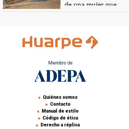
de una mujer que
fue hallada en un
canal
Miembro de
Quiénes somos
Contacto
Manual de estilo
Código de ética
Derecho a réplica