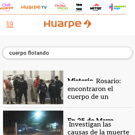
cuerpo flotando
Misterio.
Rosario:
encontraron el
cuerpo de un
hombre flotando en
el río Paraná
En 25 de Mayo.
Investigan las
causas de la muerte