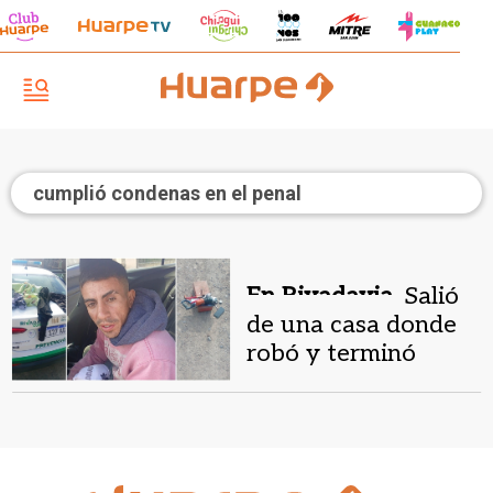
cumplió condenas en el penal
En Rivadavia.
Salió
de una casa donde
robó y terminó
detenido por un
policía