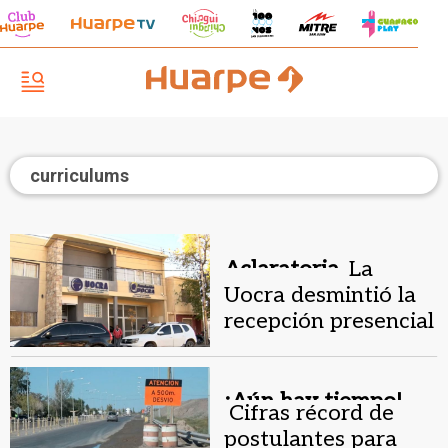
curriculums
Aclaratoria.
La
Uocra desmintió la
recepción presencial
de curriculums para
RAFA
¡Aún hay tiempo!.
Cifras récord de
postulantes para