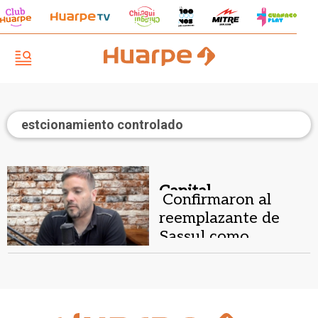
estcionamiento controlado
Capital .
Confirmaron al
reemplazante de
Sassul como
director del ECO