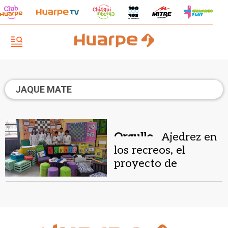
JAQUE MATE
Orgullo .
Ajedrez en
los recreos, el
proyecto de
alumnos de
Albardón que llegó a
una feria nacional