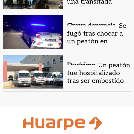
una transitada
esquina céntrica
Grave denuncia.
Se
fugó tras chocar a
un peatón en
Caucete y dejarlo
quebrado en el
asfalto
Durísimo.
Un peatón
fue hospitalizado
tras ser embestido
en un cruce
transitado