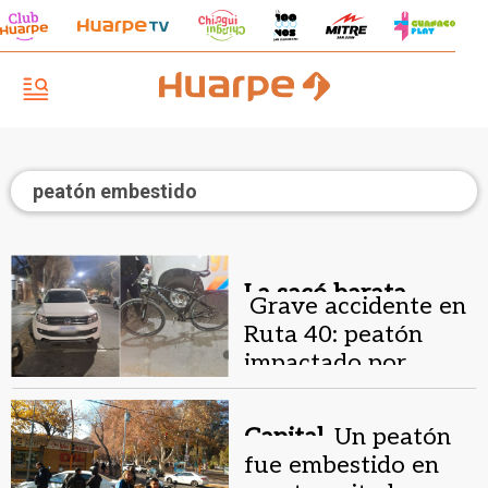
peatón embestido
La sacó barata.
Grave accidente en
Ruta 40: peatón
impactado por
camioneta
Capital.
Un peatón
fue embestido en