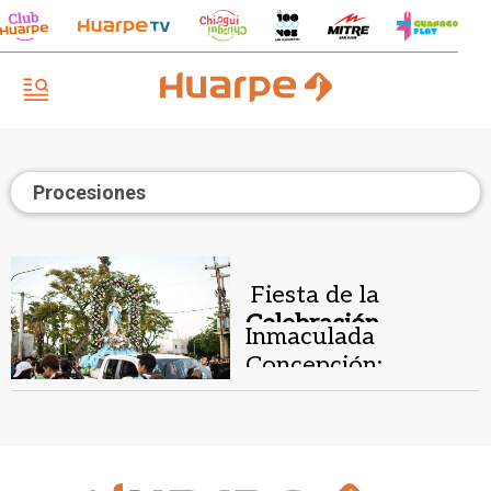
Procesiones
Fiesta de la
Celebración
Inmaculada
patronal.
Concepción:
horarios, misas y
procesiones del 8D