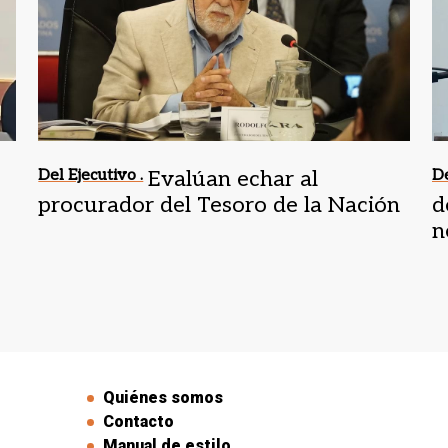
Del Ejecutivo .
Evalúan echar al
De
procurador del Tesoro de la Nación
d
n
Quiénes somos
Contacto
Manual de estilo