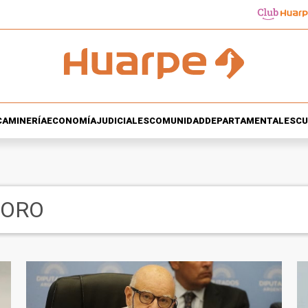
CA
MINERÍA
ECONOMÍA
JUDICIALES
COMUNIDAD
DEPARTAMENTALES
CU
SORO