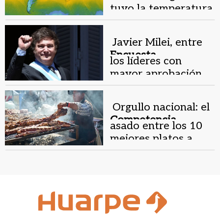
tuvo la temperatura
más baja del mundo
Javier Milei, entre
Encuesta
los líderes con
internacional.
mayor aprobación
global
Orgullo nacional: el
Competencia
asado entre los 10
gastronómica.
mejores platos a
nivel mundial