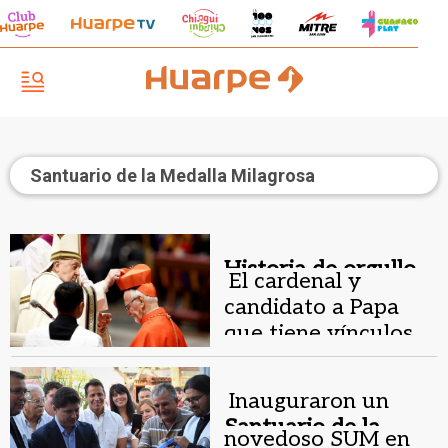
Santuario de la Medalla Milagrosa
Historia de orgullo .
El cardenal y
candidato a Papa
que tiene vínculos
con una iglesia de
San Juan
Inauguraron un
Santuario de la
novedoso SUM en