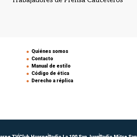
Quiénes somos
Contacto
Manual de estilo
Código de ética
Derecho a réplica
arpe TV
Club Huarpe
Radio La 100 San Juan
Radio Mitre San