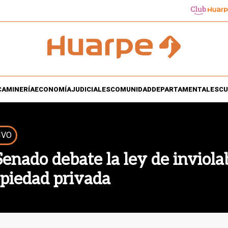
CA
MINERÍA
ECONOMÍA
JUDICIALES
COMUNIDAD
DEPARTAMENTALES
CU
IVO
Senado debate la ley de inviolab
piedad privada