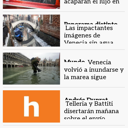
acaparan el lujo en
Venecia: hotel
completo y quejas
Panorama distinto.
Las impactantes
imágenes de
Venecia sin agua
Mundo.
Venecia
volvió a inundarse y
la marea sigue
creciendo
Andrés Duprat.
Telleria y Battiti
disertarán mañana
sobre el envío
argentino a la Bienal