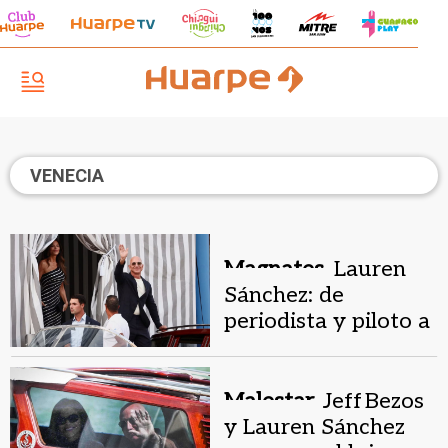
VENECIA
Magnates.
Lauren
Sánchez: de
periodista y piloto a
novia de Jeff Bezos
en boda faraónica
Malestar.
Jeff Bezos
y Lauren Sánchez