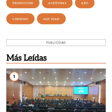
PRODUCCIÓN
ACEITUNAS
AÑO
CONSUMO
SAN JUAN
PUBLICIDAD
Más Leídas
1