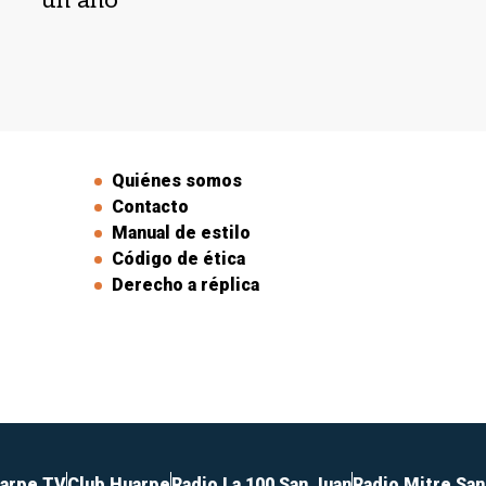
Quiénes somos
Contacto
Manual de estilo
Código de ética
Derecho a réplica
arpe TV
Club Huarpe
Radio La 100 San Juan
Radio Mitre San