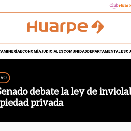
CA
MINERÍA
ECONOMÍA
JUDICIALES
COMUNIDAD
DEPARTAMENTALES
CU
IVO
Senado debate la ley de inviolab
piedad privada