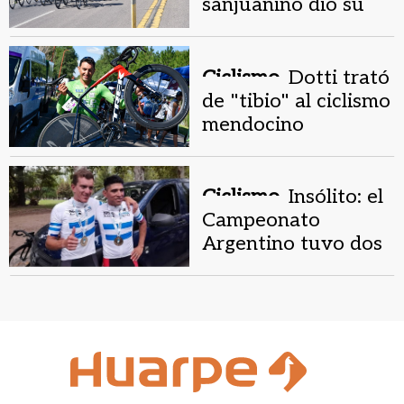
sanjuanino dio su
adiós antes del
cierre de temporada
Ciclismo.
Dotti trató
de "tibio" al ciclismo
mendocino
Ciclismo.
Insólito: el
Campeonato
Argentino tuvo dos
ganadores por
errores de
organización