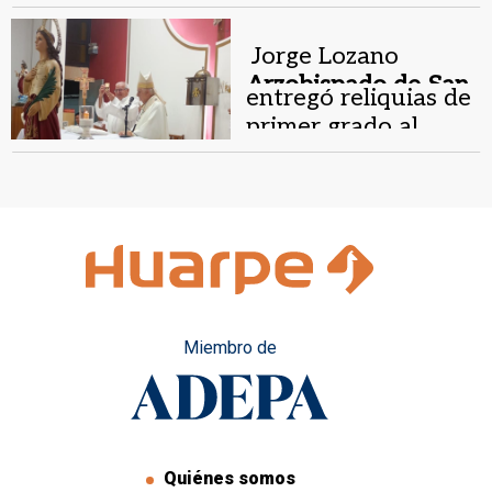
Brochero
Jorge Lozano
Arzobispado de San
entregó reliquias de
Juan.
primer grado al
Centro
Evangelizador Santo
Cura Brochero
Miembro de
Quiénes somos