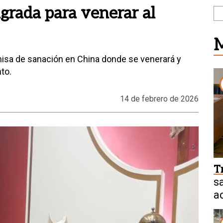
agrada para venerar al
M
 misa de sanación en China donde se venerará y
to.
14 de febrero de 2026
T
s
a
e