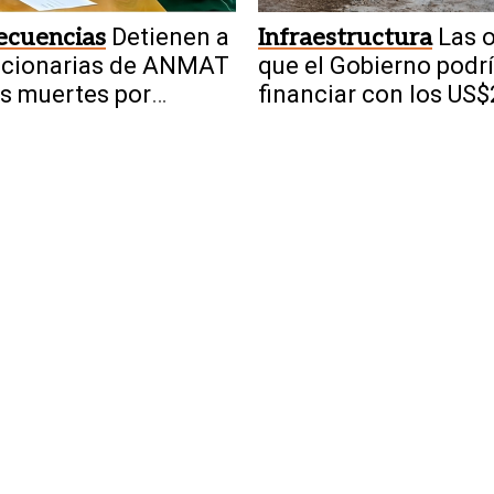
ecuencias
Detienen a
Infraestructura
Las 
ncionarias de ANMAT
que el Gobierno podr
as muertes por
financiar con los US
nilo adulterado
millones