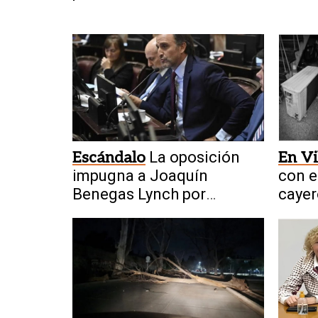
Unidos por usar tecnología
miner
china
Escándalo
La oposición
En Vi
impugna a Joaquín
con e
Benegas Lynch por
cayer
presunto conflicto de
cuad
intereses con la ley de
tierras