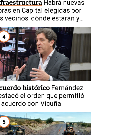
nfraestructura
Habrá nuevas
bras en Capital elegidas por
os vecinos: dónde estarán y
ué mejoras contribuirán
4
cuerdo histórico
Fernández
estacó el orden que permitió
l acuerdo con Vicuña
5