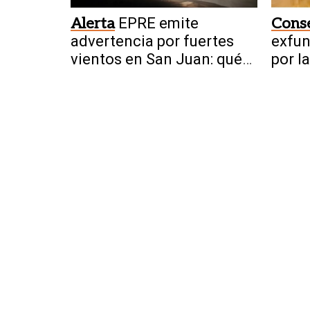
Alerta
EPRE emite
Cons
advertencia por fuertes
exfu
vientos en San Juan: qué
por l
hacer ante cortes y cables
fenta
caídos