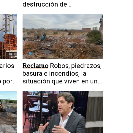
destrucción de
dispositivos
arios
Reclamo
Robos, piedrazos,
basura e incendios, la
o por
situación que viven en un
icuña
barrio de Chimbas