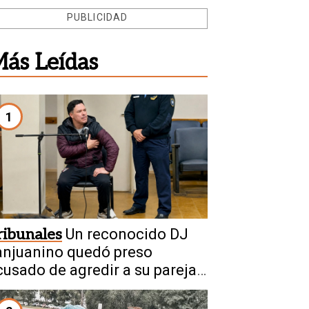
PUBLICIDAD
ás Leídas
1
ribunales
Un reconocido DJ
anjuanino quedó preso
cusado de agredir a su pareja
mbarazada