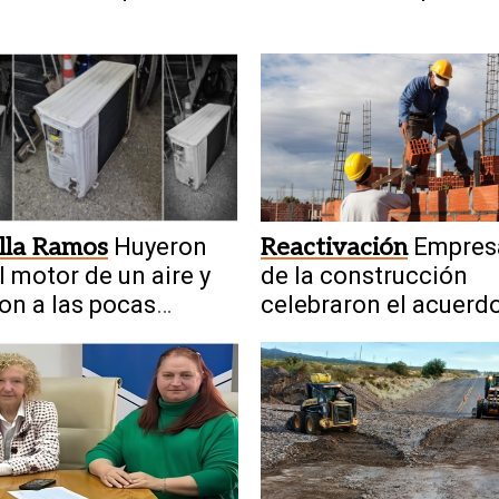
ía en San Juan"
saludable de manera
natural
lla Ramos
Huyeron
Reactivación
Empres
l motor de un aire y
de la construcción
on a las pocas
celebraron el acuerd
ras
obras de San Juan-V