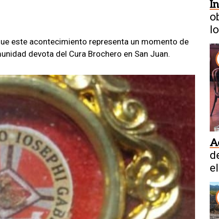
I
o
l
q
que este acontecimiento representa un momento de
omunidad devota del Cura Brochero en San Juan.
A
d
e