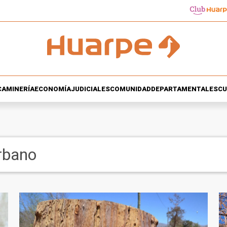
CA
MINERÍA
ECONOMÍA
JUDICIALES
COMUNIDAD
DEPARTAMENTALES
CU
rbano