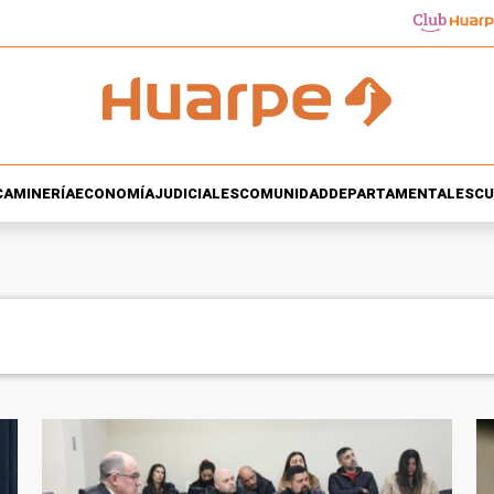
CA
MINERÍA
ECONOMÍA
JUDICIALES
COMUNIDAD
DEPARTAMENTALES
CU