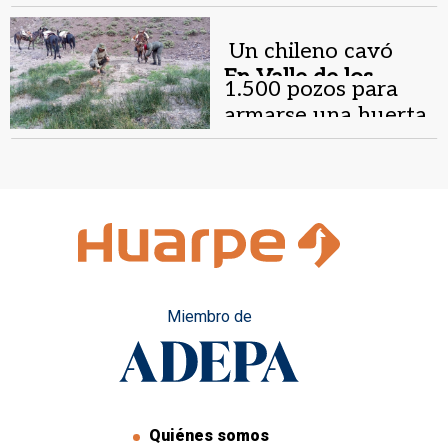
fueron encontradas
en la zona
Un chileno cavó
cordillerana
En Valle de los
1.500 pozos para
Patos.
armarse una huerta
de plantas de
marihuana en la
Cordillera
Miembro de
Quiénes somos