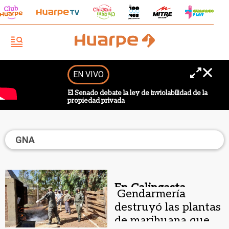
EN VIVO
El Senado debate la ley de inviolabilidad de la
propiedad privada
GNA
En Calingasta.
Gendarmería
destruyó las plantas
de marihuana que