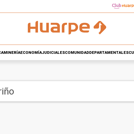
CA
MINERÍA
ECONOMÍA
JUDICIALES
COMUNIDAD
DEPARTAMENTALES
CU
riño