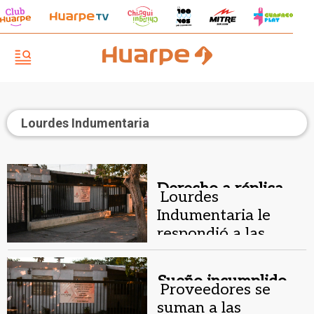
Lourdes Indumentaria
Derecho a réplica.
Lourdes
Indumentaria le
respondió a las
madres que
denuncian estafas
Sueño incumplido.
Proveedores se
suman a las