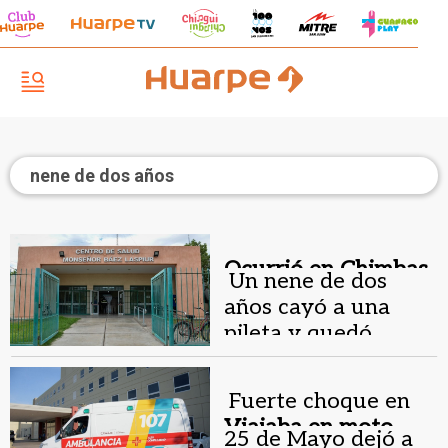
nene de dos años
Ocurrió en Chimbas.
Un nene de dos
años cayó a una
pileta y quedó
internado
Fuerte choque en
Viajaba en moto
25 de Mayo dejó a