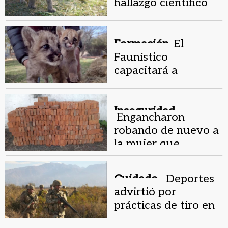
hallazgo científico
en el Faunístico, ¿de
qué se trata?
Formación.
El
Faunístico
capacitará a
docentes para que
en sus clases
enseñen un tema
Inseguridad.
Engancharon
clave
robando de nuevo a
la mujer que
sustrajo las tortugas
del Parque
Cuidado .
Deportes
Faunístico
advirtió por
prácticas de tiro en
el Predio General