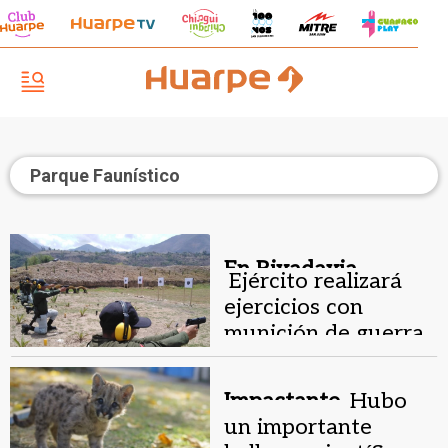
Parque Faunístico
En Rivadavia.
Ejército realizará
ejercicios con
munición de guerra
en campo en
Rivadavia
Impactante.
Hubo
un importante