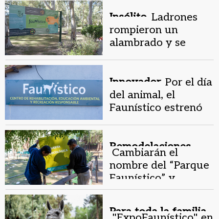
Sarmiento
Insólito.
Ladrones
rompieron un
alambrado y se
robaron 15 tortugas
del Parque
Faunístico
Innovador.
Por el día
del animal, el
Faunístico estrenó
nombre y cartelería
nueva
Remodelaciones.
Cambiarán el
nombre del “Parque
Faunístico” y
actualizarán la
cartelería
Para toda la familia.
"ExpoFaunístico" en