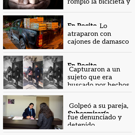
rompió la bicicleta y
su pareja estaba
abusando de su hija
En Pocito.
Lo
atraparon con
cajones de damasco
de dudosa
procedencia y
quedó detenido
En Pocito.
Capturaron a un
sujeto que era
buscado por hechos
de narcotráfico
Golpeó a su pareja,
Subcomisaría
fue denunciado y
Castro.
detenido