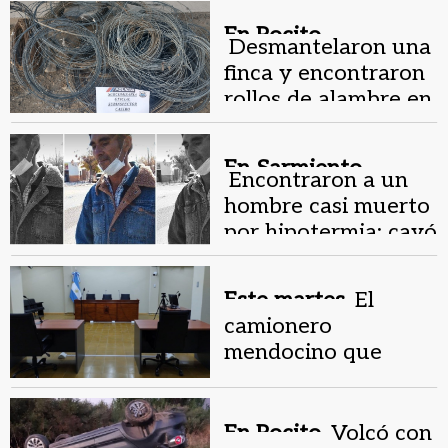
En Pocito.
Desmantelaron una
finca y encontraron
rollos de alambre en
una casa cercana
En Sarmiento.
Encontraron a un
hombre casi muerto
por hipotermia: cayó
a un canal que justo
estaba sin agua
Este martes.
El
camionero
mendocino que
atropelló y mató a
un anciano en
Pocito quedará libre
En Pocito.
Volcó con