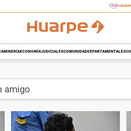
CA
MINERÍA
ECONOMÍA
JUDICIALES
COMUNIDAD
DEPARTAMENTALES
CU
n amigo