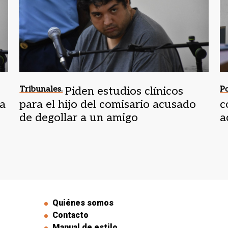
Tribunales.
Piden estudios clínicos
Po
la
para el hijo del comisario acusado
c
de degollar a un amigo
a
R
Quiénes somos
Contacto
Manual de estilo