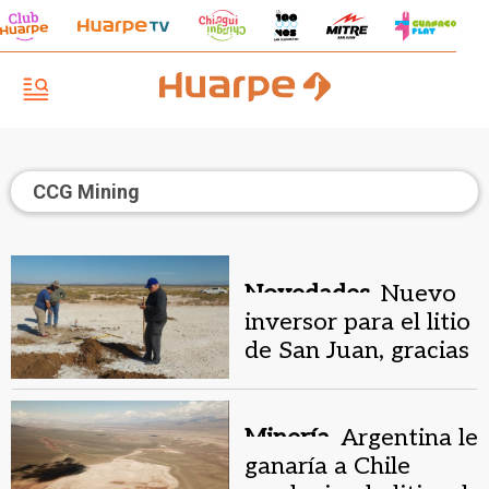
CCG Mining
Novedades.
Nuevo
inversor para el litio
de San Juan, gracias
a los buenos
resultados en
Marayes
Minería.
Argentina le
ganaría a Chile