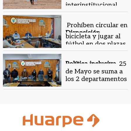
interinstitucional
por la falta de agua
en el sureste
Prohíben circular en
Disposición
bicicleta y jugar al
municipal .
fútbol en dos plazas
de 25 de Mayo
Política inclusiva.
25
de Mayo se suma a
los 2 departamentos
que conformaron
una Comisión de
Equidad y Género