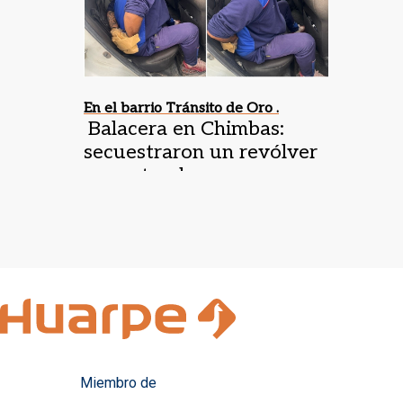
En el barrio Tránsito de Oro .
Balacera en Chimbas:
secuestraron un revólver
y una tumbera
Miembro de