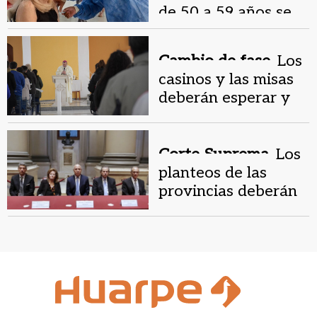
de 50 a 59 años se
anotó para recibir la
vacuna
Cambio de fase.
Los
casinos y las misas
deberán esperar y
no volverán el
sábado
Corte Suprema.
Los
planteos de las
provincias deberán
esperar para ser
tratados