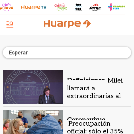
Esperar
Definiciones.
Milei
llamará a
extraordinarias al
Congreso para
tratar la reforma del
Estado
Coronavirus.
Preocupación
oficial: sólo el 35%