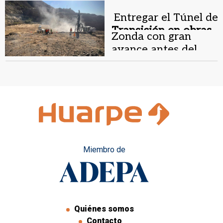
Entregar el Túnel de
Transición en obras .
Zonda con gran
avance antes del
cambio de Gobierno,
el objetivo de
Vialidad
Miembro de
Quiénes somos
Contacto