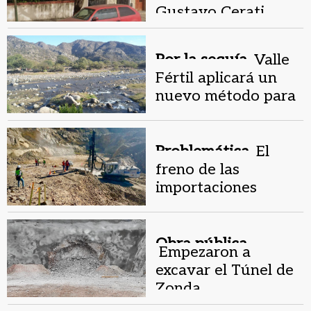
Gustavo Cerati
despertó la
curiosidad de la
Por la sequía.
Valle
Justicia
Fértil aplicará un
nuevo método para
buscar más agua
Problemática.
El
freno de las
importaciones
decantó en el
despido de 65
obreros en el Túnel
Obra pública .
Empezaron a
de Zonda
excavar el Túnel de
Zonda