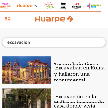
excavacion
Tesoro bajo tierra.
Excavaban en Roma
y hallaron una
monumental
escultura de mármol
Excavación en la
Hallazgo inesperado.
casa donde vivía