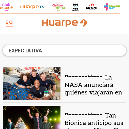
EXPECTATIVA
Preparativos.
La
NASA anunciará
quiénes viajarán en
la misión Artemis III
Preparativos.
Tan
Biónica anticipó sus