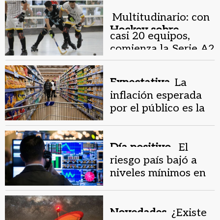
Juan y hay
expectativa
Multitudinario: con
Hockey sobre
casi 20 equipos,
patines.
comienza la Serie A2
y hay gran
expectativa
Expectativa.
La
inflación esperada
por el público es la
más baja desde 2020
Día positivo .
El
riesgo país bajó a
niveles mínimos en
cinco años: hay
optimismo en los
mercados
Novedades.
¿Existe