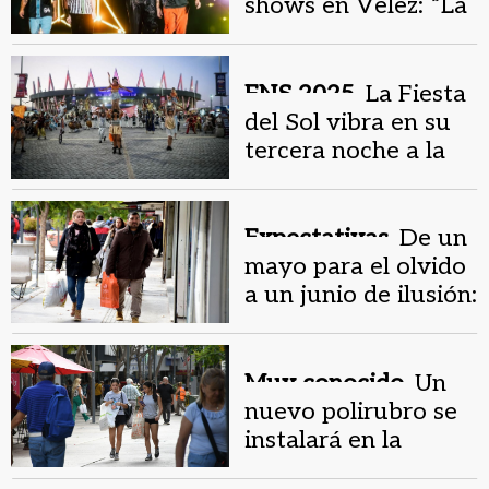
shows en Vélez: “La
gira más increíble”
FNS 2025.
La Fiesta
del Sol vibra en su
tercera noche a la
expectativa de los
shows en el estadio
Expectativas.
De un
mayo para el olvido
a un junio de ilusión:
el comercio prepara
ofertas
Muy conocido.
Un
nuevo polirubro se
instalará en la
peatonal de San