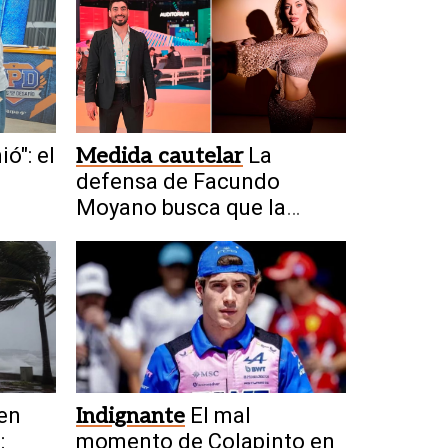
ó": el
Medida cautelar
La
defensa de Facundo
Moyano busca que la
Justicia levante la
restricción
 en
Indignante
El mal
:
momento de Colapinto en