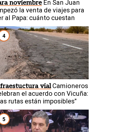
ara noviembre
En San Juan
mpezó la venta de viajes para
er al Papa: cuánto cuestan
4
nfraestuctura vial
Camioneros
elebran el acuerdo con Vicuña:
Las rutas están imposibles"
5