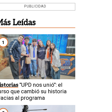
PUBLICIDAD
ás Leídas
1
istorias
"UPD nos unió": el
urso que cambió su historia
racias al programa