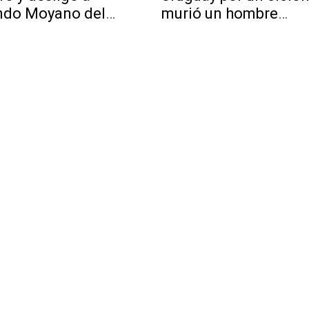
ndo Moyano del
murió un hombre
ndalo
alcanzado por un ray