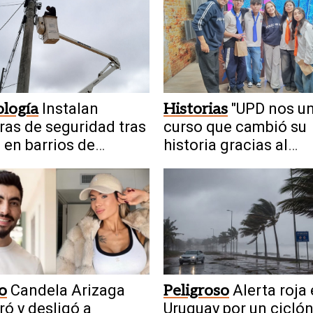
logía
Instalan
Historias
"UPD nos uni
as de seguridad tras
curso que cambió su
 en barrios de
historia gracias al
iento
programa
o
Candela Arizaga
Peligroso
Alerta roja
ró y desligó a
Uruguay por un ciclón