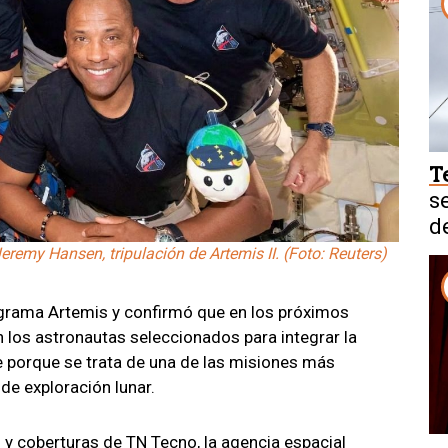
T
s
d
eremy Hansen, tripulación de Artemis II. (Foto: Reuters)
ograma Artemis y confirmó que en los próximos
 los astronautas seleccionados para integrar la
e porque se trata de una de las misiones más
de exploración lunar.
y coberturas de TN Tecno, la agencia espacial