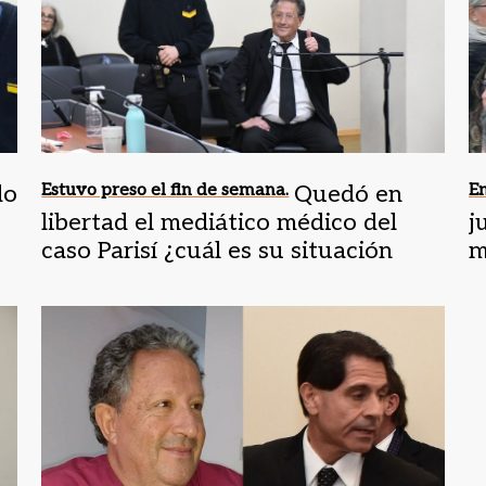
do
Estuvo preso el fin de semana.
Quedó en
En
libertad el mediático médico del
j
caso Parisí ¿cuál es su situación
m
judicial?
t