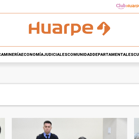
CA
MINERÍA
ECONOMÍA
JUDICIALES
COMUNIDAD
DEPARTAMENTALES
CU