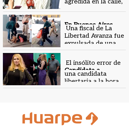
agredida en la calle,
conocé qué le pasó
En Buenos Aires.
Una fiscal de La
Libertad Avanza fue
expulsada de una
mesa por robar
sobres
El insólito error de
Candidata a
una candidata
diputada.
libertaria a la hora
de votar