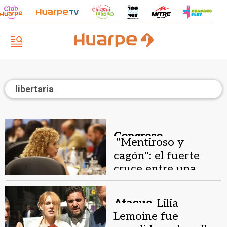
libertaria
Congreso.
"Mentiroso y
cagón": el fuerte
cruce entre una
diputada libertaria y
Menem
Ataque.
Lilia
Lemoine fue