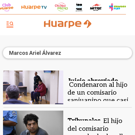
Marcos Ariel Álvarez
Juicio abreviado.
Condenaron al hijo
de un comisario
sanjuanino que casi
mató a su amigo
Tribunales.
El hijo
del comisario