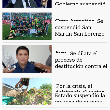
San Juan.
Gobierno suspendió
la reunión de
gabinete: los
Copa Argentina.
Se
motivos
suspendió San
Martín-San Lorenzo
y no hay sede ni
horario definido
Jury .
Se dilata el
proceso de
destitución contra el
juez Javier Alonso
Por la crisis, el
Asistencia al sector
Estado suspendió la
privado.
entrega de nuevos
créditos productivos