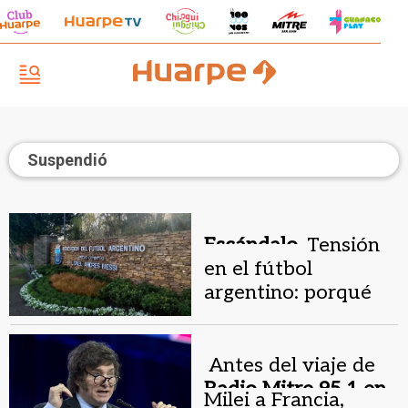
Suspendió
Escándalo.
Tensión
en el fútbol
argentino: porqué
AFA suspendió la
fecha 9 del Apertura
Antes del viaje de
Radio Mitre 95.1 en
Milei a Francia,