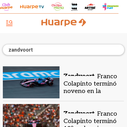
zandvoort
Zandvoort.
Franco
Colapinto terminó
noveno en la
segunda práctica del
GP de Países Bajos
Zandvoort.
Franco
Colapinto terminó