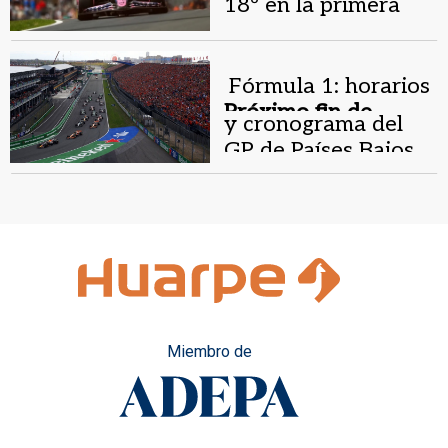
18º en la primera
práctica del GP de
Países Bajos
Fórmula 1: horarios
Próximo fin de
y cronograma del
semana.
GP de Países Bajos
Miembro de