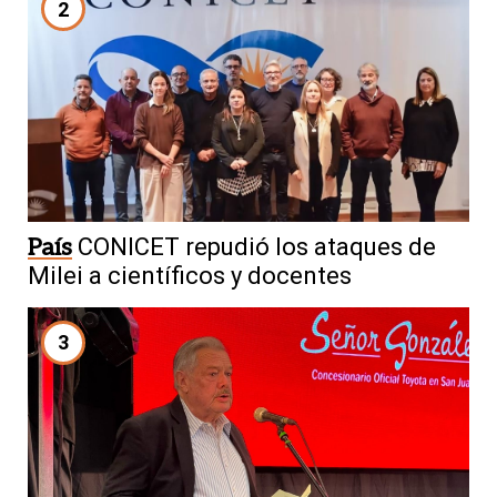
2
País
CONICET repudió los ataques de
Milei a científicos y docentes
3