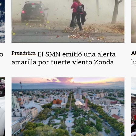
o
Pronóstico.
El SMN emitió una alerta
At
amarilla por fuerte viento Zonda
l