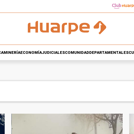
CA
MINERÍA
ECONOMÍA
JUDICIALES
COMUNIDAD
DEPARTAMENTALES
CU