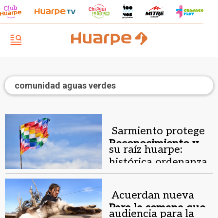
comunidad aguas verdes
Sarmiento protege
Reconocimiento y
su raíz huarpe:
dignidad.
histórica ordenanza
por los pueblos
Acuerdan nueva
Para la semana que
audiencia para la