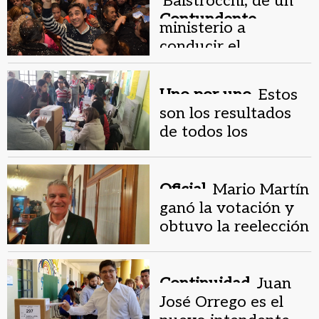
Baistrocchi, de un
Contundente
ministerio a
triunfo.
conducir el
departamento más
importante
Uno por uno.
Estos
son los resultados
de todos los
departamentos
Oficial.
Mario Martín
ganó la votación y
obtuvo la reelección
Continuidad.
Juan
José Orrego es el