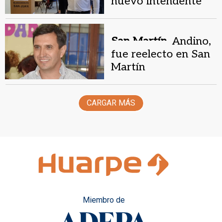
nuevo intendente
electo de Santa
Lucía
San Martín.
Andino,
fue reelecto en San
Martín
CARGAR MÁS
Miembro de