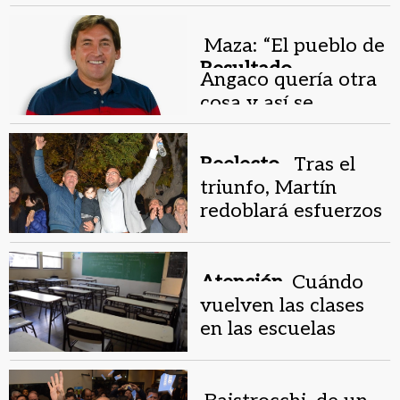
departamentos
Maza: “El pueblo de
Resultado
Angaco quería otra
sorpresivo .
cosa y así se
expresó”
Reelecto .
Tras el
triunfo, Martín
redoblará esfuerzos
para llegar a todos
los vecinos
Atención.
Cuándo
vuelven las clases
en las escuelas
afectadas por las
elecciones