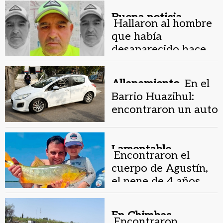
Pilar
Buena noticia.
Hallaron al hombre
que había
desaparecido hace
cinco días
Allanamiento.
En el
Barrio Huazihul:
encontraron un auto
que tenía pedido de
secuestro en
Córdoba
Lamentable.
Encontraron el
cuerpo de Agustín,
el nene de 4 años
desaparecido en el
río Paraná
En Chimbas.
Encontraron