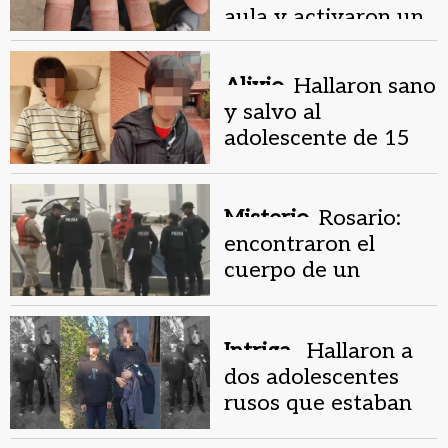
aula y activaron un
protocolo escolar
Alivio.
Hallaron sano
y salvo al
adolescente de 15
años que era
buscado en San
Juan
Misterio.
Rosario:
encontraron el
cuerpo de un
hombre flotando en
el río Paraná
Intriga .
Hallaron a
dos adolescentes
rusos que estaban
desaparecidos en