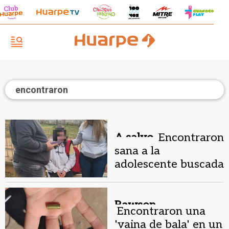
encontraron
A salvo.
Encontraron
sana a la
adolescente buscada
en Corrientes tras
activarse la Alerta
Sofía
Rawson.
Encontraron una
'vaina de bala' en un