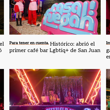
el
Para tener en cuenta.
Histórico: abrió el
Im
ó
primer café bar Lgbtiq+ de San Juan
g
e