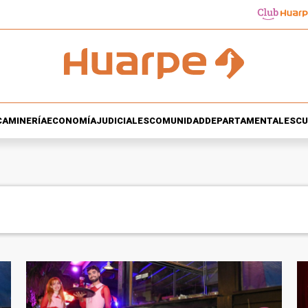
CA
MINERÍA
ECONOMÍA
JUDICIALES
COMUNIDAD
DEPARTAMENTALES
CU