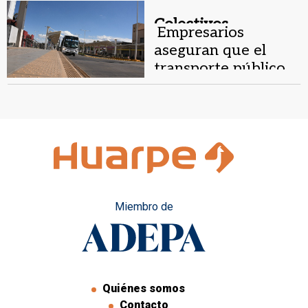
Colectivos .
Empresarios
aseguran que el
transporte público
necesita $3.204
millones más para
funcionar
Miembro de
Quiénes somos
Contacto