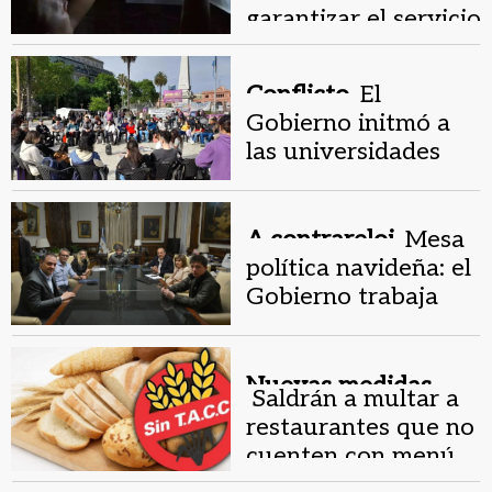
meteorológica.
garantizar el servicio
y a los usuarios
denunciar cortes
Conflicto.
El
Gobierno initmó a
las universidades
garantizar las clases
A contrareloj.
Mesa
política navideña: el
Gobierno trabaja
para garantizar el
Presupuesto
Nuevas medidas.
Saldrán a multar a
restaurantes que no
cuenten con menú
para celíacos