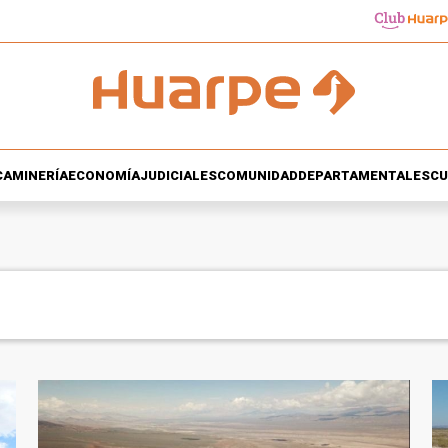
CA
MINERÍA
ECONOMÍA
JUDICIALES
COMUNIDAD
DEPARTAMENTALES
CU