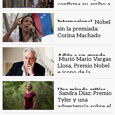
confirma su arribo a
Noruega
Internacional.
Nobel
sin la premiada:
Corina Machado
queda ausente y su
hija toma el lugar
Adiós a un grande.
Murió Mario Vargas
Llosa, Premio Nobel
e ícono de la
literatura de habla
hispana
Una mirada crítica .
Sandra Díaz: Premio
Tyler y una
advertencia sobre el
futuro de la ciencia