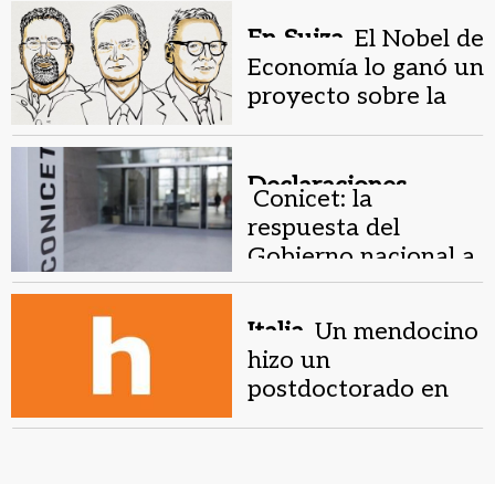
argentina
En Suiza.
El Nobel de
Economía lo ganó un
proyecto sobre la
desigualdad de
riquezas entre
naciones
Declaraciones.
Conicet: la
respuesta del
Gobierno nacional a
los ganadores del
Premio Nobel
Italia.
Un mendocino
hizo un
postdoctorado en
Austin con el Premio
Nobel de Química
John Goodenough