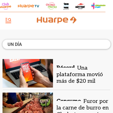
UN DÍA
Récord.
Una
plataforma movió
más de $20 mil
millones en un solo
día por el Hot Sale
Consumo.
Furor por
la carne de burro en