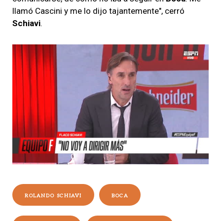
llamó Cascini y me lo dijo tajantemente", cerró
Schiavi
.
ROLANDO SCHIAVI
BOCA