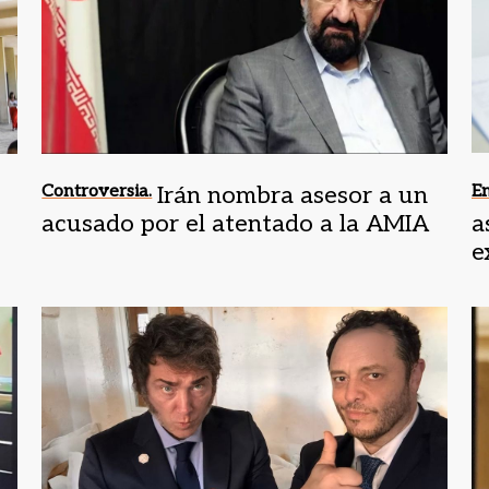
Controversia.
Irán nombra asesor a un
E
acusado por el atentado a la AMIA
a
e