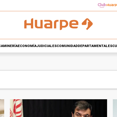
CA
MINERÍA
ECONOMÍA
JUDICIALES
COMUNIDAD
DEPARTAMENTALES
CU